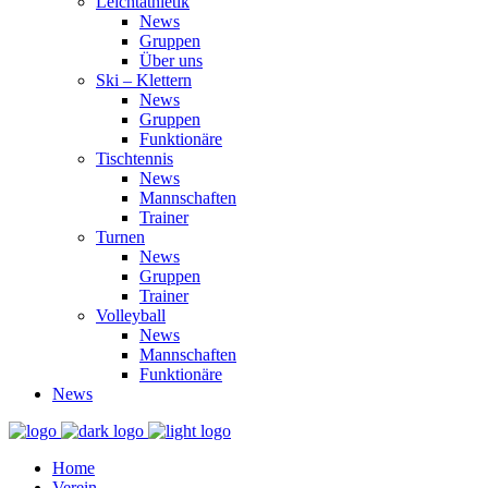
Leichtathletik
News
Gruppen
Über uns
Ski – Klettern
News
Gruppen
Funktionäre
Tischtennis
News
Mannschaften
Trainer
Turnen
News
Gruppen
Trainer
Volleyball
News
Mannschaften
Funktionäre
News
Home
Verein