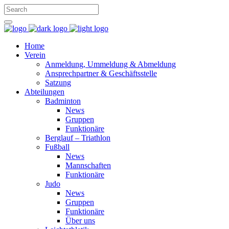
Home
Verein
Anmeldung, Ummeldung & Abmeldung
Ansprechpartner & Geschäftsstelle
Satzung
Abteilungen
Badminton
News
Gruppen
Funktionäre
Berglauf – Triathlon
Fußball
News
Mannschaften
Funktionäre
Judo
News
Gruppen
Funktionäre
Über uns