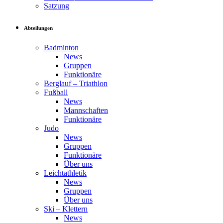
Satzung
Abteilungen
Badminton
News
Gruppen
Funktionäre
Berglauf – Triathlon
Fußball
News
Mannschaften
Funktionäre
Judo
News
Gruppen
Funktionäre
Über uns
Leichtathletik
News
Gruppen
Über uns
Ski – Klettern
News