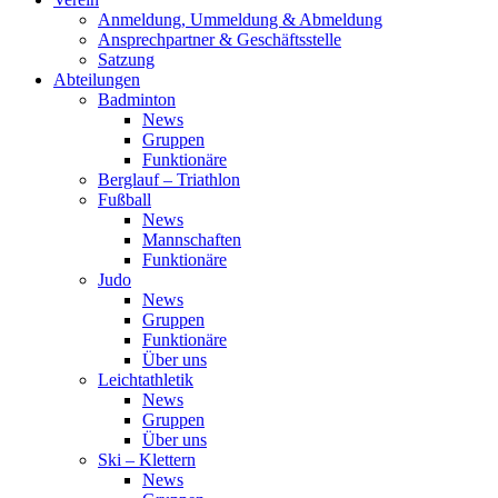
Anmeldung, Ummeldung & Abmeldung
Ansprechpartner & Geschäftsstelle
Satzung
Abteilungen
Badminton
News
Gruppen
Funktionäre
Berglauf – Triathlon
Fußball
News
Mannschaften
Funktionäre
Judo
News
Gruppen
Funktionäre
Über uns
Leichtathletik
News
Gruppen
Über uns
Ski – Klettern
News