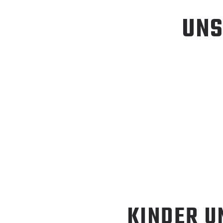
UNS
KINDER U